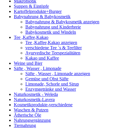
Makrobiotik
Suppen & Eintöpfe
Kartoffelprodukte+Burger
Babynahrung & Babykosmetik
Babynahrung & Babykosmetik anzeigen
Babynahrung und Kinderbreie
Babykosmetik und Windeln
Tee ,Kaffee,Kakao
Tee ,Kaffee,Kakao anzeigen
verschiedene Tee `s & Teefilter
Ayurvedische Teespezialitäten
Kakao und Kaffee
Weine und Bier
Säfte , Wasser , Limonade
Säfte , Wasser , Limonade anzeigen
Gemüse und Obst Säfte
Limonade, Schorle und Sirup
Enzymgetränke und Wasser
Naturkosmetik - Weleda
Naturkosmetik-Lavera
Kosmetikprodukte-verschiedene
Waschen & Putzen
Ätherische Öle
Nahrungsergänzung
Tiernahrung