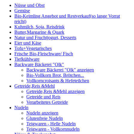
Nüsse und Obst
Gemüse
Bio-Keimling Angebot und Restverkauf(so lange Vorrat
reicht)
Kuhmilch, Soja, Reisdrink
Butter,Margarine & Quark
Natur und Fruchtjogurt, Desserts
Eier und Käse
Tofu+Vegetarisches
Frische Bio-Fleischware/ Fisch
Tiefkühlware
Backware Bäckerei "Olk"
Backware Bäckerei "Olk" anzeigen
Bio-Vollkorn Brot, Brötchen...
Vollkorncroisants & Hefeteilchen
Getreide,Reis &Mehl
Getreide,Reis &Mehl anzeigen
Getreide und Reis
Verarbeitetes Getreide
Nudeln
Nudeln anzeigen
Glutenfreie Nudeln
Teigwaren - Helle Nudeln
Teigwaren - Vollkornnudeln