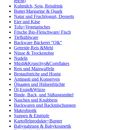
reicht)
Kuhmilch, Soja, Reisdrink
Butter,Margarine & Quark
Natur und Fruchtjogurt, Desserts
Eier und Käse
Tofu+Vegetarisches
Frische Bio-Fleischware/ Fisch
Tiefkühlware
Backware Bäckerei "Olk"
Getreide,Reis &Mehl
Nüsse & Trockenobst
Nudeln
Müsli&Krunchys&Cornflakes
Reis und Maiswaffeln
Brotaufstriche und Honig
Antipasti und Konserven
Ölsaaten und Hülsenfrüchte
Öl,Essig&Würze
Binde, Back, und Süßungsmittel
Naschen und Knabbern
Backwaren und Backmischungen
Makrobiotik
Suppen & Eintöpfe
Kartoffelprodukte+Burger
Babynahrung & Babykosmetik