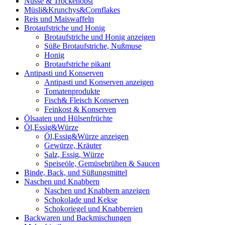
Nüsse & Trockenobst
Müsli&Krunchys&Cornflakes
Reis und Maiswaffeln
Brotaufstriche und Honig
Brotaufstriche und Honig anzeigen
Süße Brotaufstriche, Nußmuse
Honig
Brotaufstriche pikant
Antipasti und Konserven
Antipasti und Konserven anzeigen
Tomatenprodukte
Fisch& Fleisch Konserven
Feinkost & Konserven
Ölsaaten und Hülsenfrüchte
Öl,Essig&Würze
Öl,Essig&Würze anzeigen
Gewürze, Kräuter
Salz, Essig, Würze
Speiseöle, Gemüsebrühen & Saucen
Binde, Back, und Süßungsmittel
Naschen und Knabbern
Naschen und Knabbern anzeigen
Schokolade und Kekse
Schokoriegel und Knabbereien
Backwaren und Backmischungen