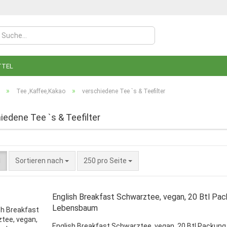
TTEL
»
»
Tee ,Kaffee,Kakao
verschiedene Tee `s & Teefilter
iedene Tee `s & Teefilter
Konto
Sortieren nach
250 pro Seite
Pass
English Breakfast Schwarztee, vegan, 20 Btl Pac
Lebensbaum
English Breakfast Schwarztee, vegan, 20 Btl Packung