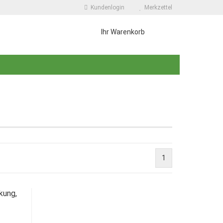
Kundenlogin
Merkzettel
Ihr Warenkorb
 erstellen
1
wort vergessen?
kung,