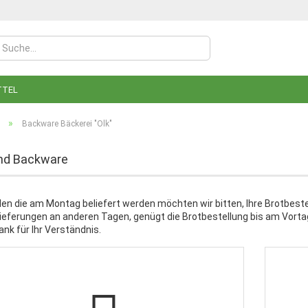
TTEL
»
Backware Bäckerei "Olk"
und Backware
Konto
den die am Montag beliefert werden möchten wir bitten, Ihre Brotbes
Lieferungen an anderen Tagen, genügt die Brotbestellung bis am Vortag
Pass
ank für Ihr Verständnis.