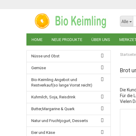
Alle
HOME
NEUE PRODUKTE
ÜBER UNS
MERKZE
Startseite
Nüsse und Obst
Gemüse
Brot 
Bio-Keimling Angebot und
Restverkauf(so lange Vorrat reicht)
Die Kun
Für die 
Kuhmilch, Soja, Reisdrink
Vielen D
Butter,Margarine & Quark
Natur und Fruchtjogurt, Desserts
Eier und Käse