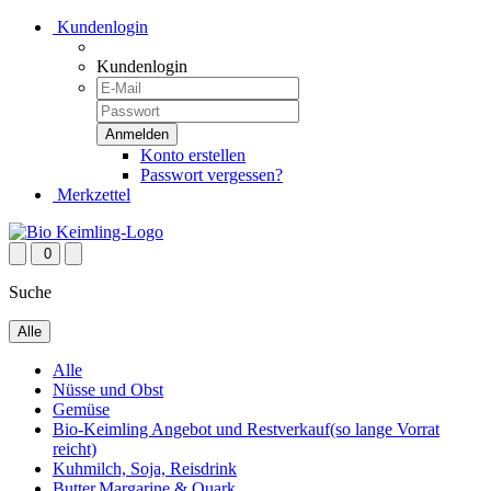
Kundenlogin
Kundenlogin
Konto erstellen
Passwort vergessen?
Merkzettel
0
Suche
Alle
Alle
Nüsse und Obst
Gemüse
Bio-Keimling Angebot und Restverkauf(so lange Vorrat
reicht)
Kuhmilch, Soja, Reisdrink
Butter,Margarine & Quark