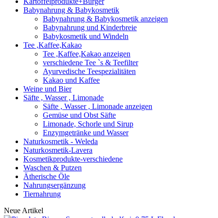
Kartoffelprodukte+Burger
Babynahrung & Babykosmetik
Babynahrung & Babykosmetik anzeigen
Babynahrung und Kinderbreie
Babykosmetik und Windeln
Tee ,Kaffee,Kakao
Tee ,Kaffee,Kakao anzeigen
verschiedene Tee `s & Teefilter
Ayurvedische Teespezialitäten
Kakao und Kaffee
Weine und Bier
Säfte , Wasser , Limonade
Säfte , Wasser , Limonade anzeigen
Gemüse und Obst Säfte
Limonade, Schorle und Sirup
Enzymgetränke und Wasser
Naturkosmetik - Weleda
Naturkosmetik-Lavera
Kosmetikprodukte-verschiedene
Waschen & Putzen
Ätherische Öle
Nahrungsergänzung
Tiernahrung
Neue Artikel