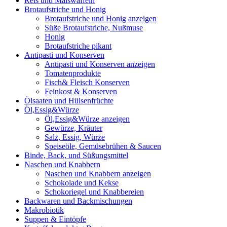
Reis und Maiswaffeln
Brotaufstriche und Honig
Brotaufstriche und Honig anzeigen
Süße Brotaufstriche, Nußmuse
Honig
Brotaufstriche pikant
Antipasti und Konserven
Antipasti und Konserven anzeigen
Tomatenprodukte
Fisch& Fleisch Konserven
Feinkost & Konserven
Ölsaaten und Hülsenfrüchte
Öl,Essig&Würze
Öl,Essig&Würze anzeigen
Gewürze, Kräuter
Salz, Essig, Würze
Speiseöle, Gemüsebrühen & Saucen
Binde, Back, und Süßungsmittel
Naschen und Knabbern
Naschen und Knabbern anzeigen
Schokolade und Kekse
Schokoriegel und Knabbereien
Backwaren und Backmischungen
Makrobiotik
Suppen & Eintöpfe