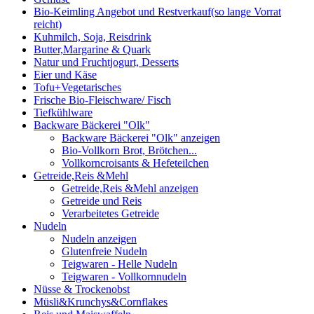
Bio-Keimling Angebot und Restverkauf(so lange Vorrat
reicht)
Kuhmilch, Soja, Reisdrink
Butter,Margarine & Quark
Natur und Fruchtjogurt, Desserts
Eier und Käse
Tofu+Vegetarisches
Frische Bio-Fleischware/ Fisch
Tiefkühlware
Backware Bäckerei "Olk"
Backware Bäckerei "Olk" anzeigen
Bio-Vollkorn Brot, Brötchen...
Vollkorncroisants & Hefeteilchen
Getreide,Reis &Mehl
Getreide,Reis &Mehl anzeigen
Getreide und Reis
Verarbeitetes Getreide
Nudeln
Nudeln anzeigen
Glutenfreie Nudeln
Teigwaren - Helle Nudeln
Teigwaren - Vollkornnudeln
Nüsse & Trockenobst
Müsli&Krunchys&Cornflakes