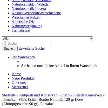
Naturkosmetik - Weleda
Naturkosmetik-Lavera
Kosmetikprodukte-verschiedene
Waschen & Putzen
Ätherische Öle
Nahrungsergänzung
Tiernahrung
Erweiterte Suche
Suche...
Ihr Warenkorb
Sie haben noch keine Artikel in Ihrem Warenkorb.
Home
Neue Produkte
Über uns
Merkzettel
Startseite
»
Antipasti und Konserven
»
Fisch& Fleisch Konserven
»
Thunfisch-Filets Echter Bonito Naturell, 120 gr Dose
(Abtropfgewicht: 90 gr), Fontaine