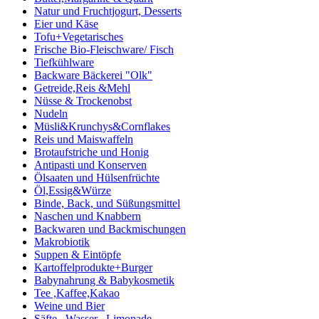
Natur und Fruchtjogurt, Desserts
Eier und Käse
Tofu+Vegetarisches
Frische Bio-Fleischware/ Fisch
Tiefkühlware
Backware Bäckerei "Olk"
Getreide,Reis &Mehl
Nüsse & Trockenobst
Nudeln
Müsli&Krunchys&Cornflakes
Reis und Maiswaffeln
Brotaufstriche und Honig
Antipasti und Konserven
Ölsaaten und Hülsenfrüchte
Öl,Essig&Würze
Binde, Back, und Süßungsmittel
Naschen und Knabbern
Backwaren und Backmischungen
Makrobiotik
Suppen & Eintöpfe
Kartoffelprodukte+Burger
Babynahrung & Babykosmetik
Tee ,Kaffee,Kakao
Weine und Bier
Säfte , Wasser , Limonade