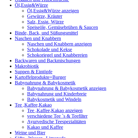
Öl,Essig&Würze
Öl,Essig&Würze anzeigen
Gewürze, Kräuter
Salz, Essig, Würze
Speiseöle, Gemüsebrühen & Saucen
Binde, Back, und Süßungsmittel
Naschen und Knabbern
Naschen und Knabbern anzeigen
Schokolade und Kekse
Schokoriegel und Knabbereien
Backwaren und Backmischungen
Makrobiotik
Suppen & Eintöpfe
Kartoffelprodukte+Burger
Babynahrung & Babykosmetik
Babynahrung & Babykosmetik anzeigen
Babynahrung und Kinderbreie
Babykosmetik und Windeln
Tee ,Kaffee,Kakao
Tee ,Kaffee,Kakao anzeigen
verschiedene Tee `s & Teefilter
Ayurvedische Teespezialitäten
Kakao und Kaffee
Weine und Bier