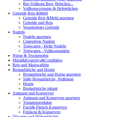
Bio-Vollkorn Brot, Brötchen...
Vollkorncroisants & Hefeteilchen
Getreide,Reis &Mehl
Getreide,Reis &Mehl anzeigen
Getreide und Reis
Verarbeitetes Getreide
Nudeln
Nudeln anzeigen
Glutenfreie Nudeln
Teigwaren - Helle Nudeln
Teigwaren - Vollkornnudeln
Nüsse & Trockenobst
Müsli&Krunchys&Cornflakes
Reis und Maiswaffeln
Brotaufstriche und Honig
Brotaufstriche und Honig anzeigen
Süße Brotaufstriche, Nußmuse
Honig
Brotaufstriche pikant
Antipasti und Konserven
Antipasti und Konserven anzeigen
Tomatenprodukte
Fisch& Fleisch Konserven
Feinkost & Konserven
Ölsaaten und Hülsenfrüchte