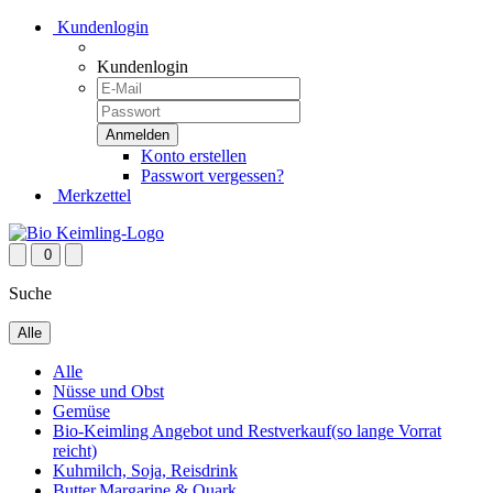
Kundenlogin
Kundenlogin
Konto erstellen
Passwort vergessen?
Merkzettel
0
Suche
Alle
Alle
Nüsse und Obst
Gemüse
Bio-Keimling Angebot und Restverkauf(so lange Vorrat
reicht)
Kuhmilch, Soja, Reisdrink
Butter,Margarine & Quark