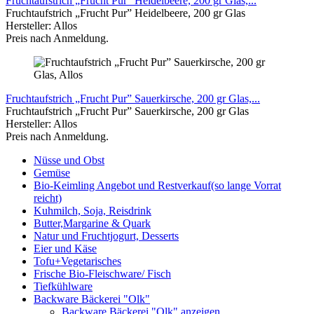
Fruchtaufstrich „Frucht Pur” Heidelbeere, 200 gr Glas,...
Fruchtaufstrich „Frucht Pur” Heidelbeere, 200 gr Glas
Hersteller: Allos
Preis nach Anmeldung.
Fruchtaufstrich „Frucht Pur” Sauerkirsche, 200 gr Glas,...
Fruchtaufstrich „Frucht Pur” Sauerkirsche, 200 gr Glas
Hersteller: Allos
Preis nach Anmeldung.
Nüsse und Obst
Gemüse
Bio-Keimling Angebot und Restverkauf(so lange Vorrat
reicht)
Kuhmilch, Soja, Reisdrink
Butter,Margarine & Quark
Natur und Fruchtjogurt, Desserts
Eier und Käse
Tofu+Vegetarisches
Frische Bio-Fleischware/ Fisch
Tiefkühlware
Backware Bäckerei "Olk"
Backware Bäckerei "Olk" anzeigen