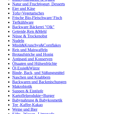
Natur und Fruchtjogurt, Desserts
Eier und Käse
Tofu+Vegetarisches
Frische Bio-Fleischware/ Fisch
Tiefkühlware
Backware Bäckerei "Olk"
Getreide,Reis &Mehl
Nüsse & Trockenobst
Nudeln
Müsli&Krunchys&Cornflakes
Reis und Maiswaffeln
Brotaufstriche und Honig
Antipasti und Konserven
Ölsaaten und Hülsenfrüchte
Öl,Essig&Würze
Binde, Back, und Süßungsmittel
Naschen und Knabbern
Backwaren und Backmischungen
Makrobiotik
Suppen & Eintöpfe
Kartoffelprodukte+Burger
Babynahrung & Babykosmetik
Tee ,Kaffee,Kakao
Weine und Bier
Säfte , Wasser , Limonade