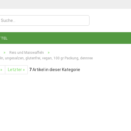
TTEL
»
»
Reis und Maiswaffeln
ln, ungesalzen, glutenfrei, vegan, 100 gr Packung, dennree
 »
Letzter »
7
Artikel in dieser Kategorie
Konto
Pass