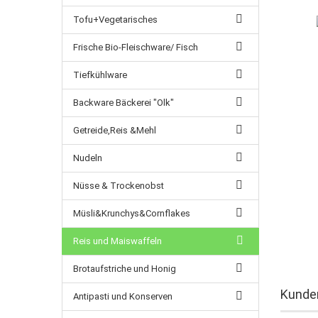
Tofu+Vegetarisches
Frische Bio-Fleischware/ Fisch
Tiefkühlware
Backware Bäckerei "Olk"
Getreide,Reis &Mehl
Nudeln
Nüsse & Trockenobst
Müsli&Krunchys&Cornflakes
Reis und Maiswaffeln
Brotaufstriche und Honig
Kunden
Antipasti und Konserven