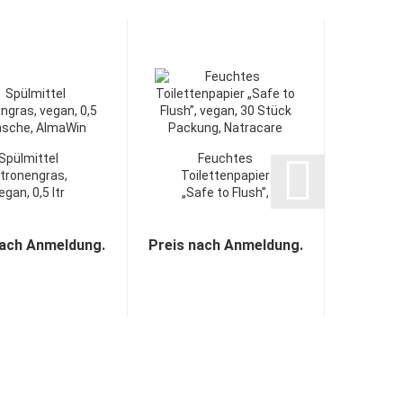
Spülmittel
Feuchtes
Ever
itronengras,
Toilettenpapier
Box,
egan, 0,5 ltr
„Safe to Flush”,
Stü
che, AlmaWin...
vegan, 30...
nach Anmeldung.
Preis nach Anmeldung.
Preis n