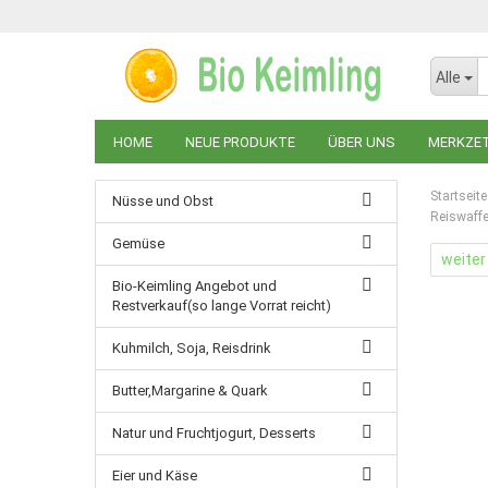
Alle
HOME
NEUE PRODUKTE
ÜBER UNS
MERKZE
Startseite
Nüsse und Obst
Reiswaffe
Gemüse
weiter
Bio-Keimling Angebot und
Restverkauf(so lange Vorrat reicht)
Kuhmilch, Soja, Reisdrink
Butter,Margarine & Quark
Natur und Fruchtjogurt, Desserts
Eier und Käse