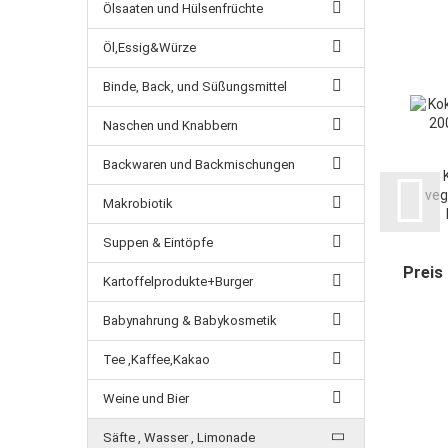
Ölsaaten und Hülsenfrüchte
Öl,Essig&Würze
Binde, Back, und Süßungsmittel
Naschen und Knabbern
Backwaren und Backmischungen
veg
Makrobiotik
Suppen & Eintöpfe
Preis
Kartoffelprodukte+Burger
Babynahrung & Babykosmetik
Tee ,Kaffee,Kakao
Weine und Bier
Säfte , Wasser , Limonade