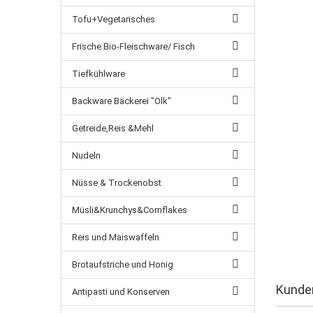
Tofu+Vegetarisches
Frische Bio-Fleischware/ Fisch
Tiefkühlware
Backware Bäckerei "Olk"
Getreide,Reis &Mehl
Nudeln
Nüsse & Trockenobst
Müsli&Krunchys&Cornflakes
Reis und Maiswaffeln
Brotaufstriche und Honig
Kunden
Antipasti und Konserven