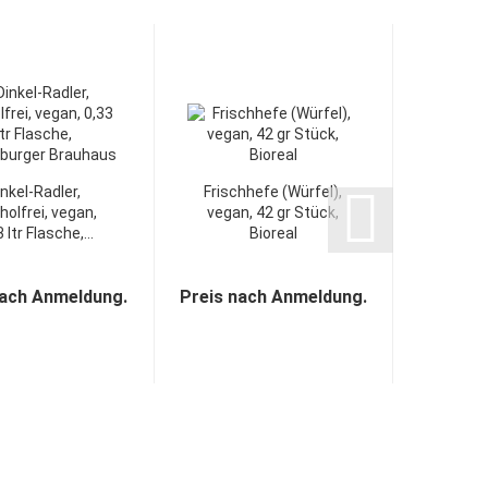
inkel-Radler,
Frischhefe (Würfel),
Rä
holfrei, vegan,
vegan, 42 gr Stück,
Man
 ltr Flasche,...
Bioreal
veg
Stüc
nach Anmeldung.
Preis nach Anmeldung.
Preis n