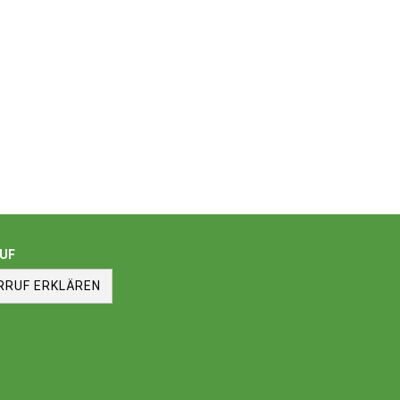
UF
RRUF ERKLÄREN