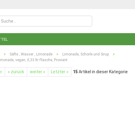
TTEL
»
»
»
Säfte , Wasser , Limonade
Limonade, Schorle und Sirup
monade, vegan, 0,33 ltr Flasche, Proviant
er
« zurück
weiter »
Letzter »
15
Artikel in dieser Kategorie
Konto
Pass