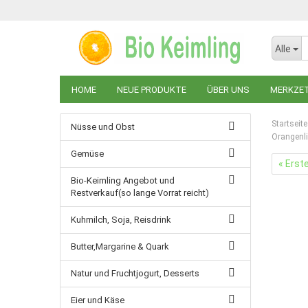
Alle
HOME
NEUE PRODUKTE
ÜBER UNS
MERKZE
Startseite
Nüsse und Obst
Orangenli
Gemüse
« Erst
Bio-Keimling Angebot und
Restverkauf(so lange Vorrat reicht)
Kuhmilch, Soja, Reisdrink
Butter,Margarine & Quark
Natur und Fruchtjogurt, Desserts
Eier und Käse