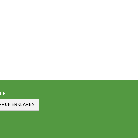
UF
RRUF ERKLÄREN