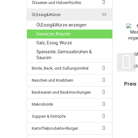
Ölsaaten und Hülsenfrüchte
Öl,Essig&Würze
Öl,Essig&Würze anzeigen
Gewürze, Kräuter
Salz, Essig, Würze
Speiseöle, Gemüsebrühen &
M
Saucen
gl
Binde, Back, und Süßungsmittel
Naschen und Knabbern
Preis
Backwaren und Backmischungen
Makrobiotik
Suppen & Eintöpfe
Kartoffelprodukte+Burger