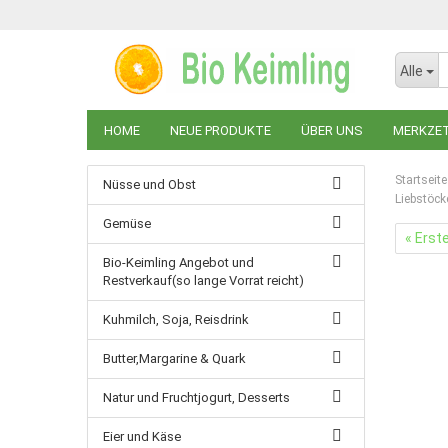
Alle
HOME
NEUE PRODUKTE
ÜBER UNS
MERKZE
Startseite
Nüsse und Obst
Liebstöck
Gemüse
« Erst
Bio-Keimling Angebot und
Restverkauf(so lange Vorrat reicht)
Kuhmilch, Soja, Reisdrink
Butter,Margarine & Quark
Natur und Fruchtjogurt, Desserts
Eier und Käse