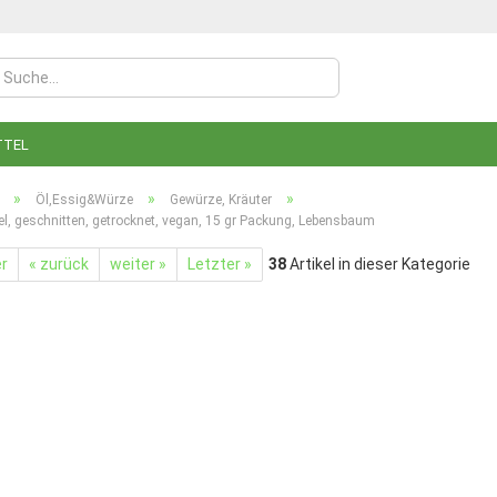
TTEL
»
»
»
Öl,Essig&Würze
Gewürze, Kräuter
el, geschnitten, getrocknet, vegan, 15 gr Packung, Lebensbaum
er
« zurück
weiter »
Letzter »
38
Artikel in dieser Kategorie
Konto
Pass