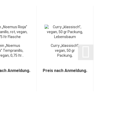
ein „Noemus
Curry „klassisch”,
a” Tempranillo,
vegan, 50 gr
Löffel
vegan, 0,75 ltr...
Packung,
gr Pa
Lebensbaum...
nach Anmeldung.
Preis nach Anmeldung.
Preis n