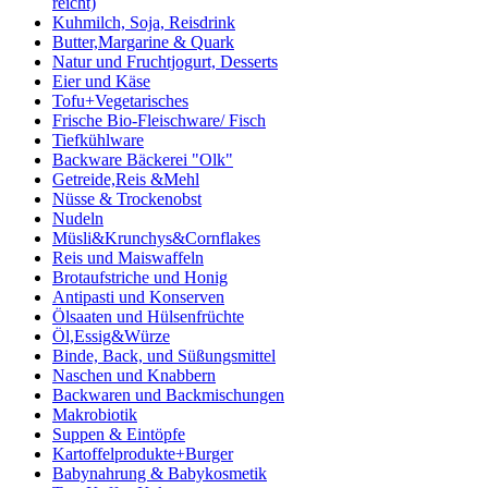
reicht)
Kuhmilch, Soja, Reisdrink
Butter,Margarine & Quark
Natur und Fruchtjogurt, Desserts
Eier und Käse
Tofu+Vegetarisches
Frische Bio-Fleischware/ Fisch
Tiefkühlware
Backware Bäckerei "Olk"
Getreide,Reis &Mehl
Nüsse & Trockenobst
Nudeln
Müsli&Krunchys&Cornflakes
Reis und Maiswaffeln
Brotaufstriche und Honig
Antipasti und Konserven
Ölsaaten und Hülsenfrüchte
Öl,Essig&Würze
Binde, Back, und Süßungsmittel
Naschen und Knabbern
Backwaren und Backmischungen
Makrobiotik
Suppen & Eintöpfe
Kartoffelprodukte+Burger
Babynahrung & Babykosmetik