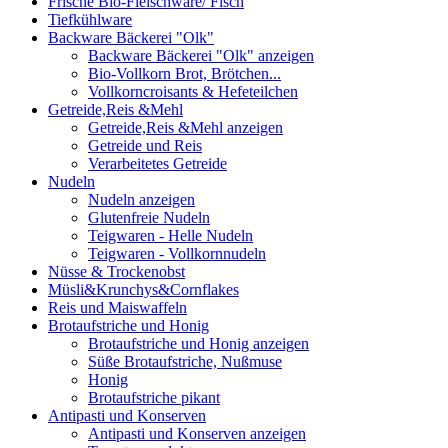
Frische Bio-Fleischware/ Fisch
Tiefkühlware
Backware Bäckerei "Olk"
Backware Bäckerei "Olk" anzeigen
Bio-Vollkorn Brot, Brötchen...
Vollkorncroisants & Hefeteilchen
Getreide,Reis &Mehl
Getreide,Reis &Mehl anzeigen
Getreide und Reis
Verarbeitetes Getreide
Nudeln
Nudeln anzeigen
Glutenfreie Nudeln
Teigwaren - Helle Nudeln
Teigwaren - Vollkornnudeln
Nüsse & Trockenobst
Müsli&Krunchys&Cornflakes
Reis und Maiswaffeln
Brotaufstriche und Honig
Brotaufstriche und Honig anzeigen
Süße Brotaufstriche, Nußmuse
Honig
Brotaufstriche pikant
Antipasti und Konserven
Antipasti und Konserven anzeigen