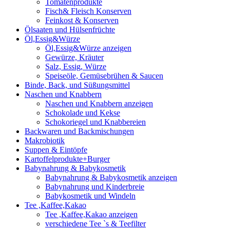
Tomatenprodukte
Fisch& Fleisch Konserven
Feinkost & Konserven
Ölsaaten und Hülsenfrüchte
Öl,Essig&Würze
Öl,Essig&Würze anzeigen
Gewürze, Kräuter
Salz, Essig, Würze
Speiseöle, Gemüsebrühen & Saucen
Binde, Back, und Süßungsmittel
Naschen und Knabbern
Naschen und Knabbern anzeigen
Schokolade und Kekse
Schokoriegel und Knabbereien
Backwaren und Backmischungen
Makrobiotik
Suppen & Eintöpfe
Kartoffelprodukte+Burger
Babynahrung & Babykosmetik
Babynahrung & Babykosmetik anzeigen
Babynahrung und Kinderbreie
Babykosmetik und Windeln
Tee ,Kaffee,Kakao
Tee ,Kaffee,Kakao anzeigen
verschiedene Tee `s & Teefilter