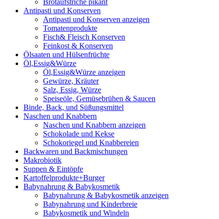
Brotaufstriche pikant
Antipasti und Konserven
Antipasti und Konserven anzeigen
Tomatenprodukte
Fisch& Fleisch Konserven
Feinkost & Konserven
Ölsaaten und Hülsenfrüchte
Öl,Essig&Würze
Öl,Essig&Würze anzeigen
Gewürze, Kräuter
Salz, Essig, Würze
Speiseöle, Gemüsebrühen & Saucen
Binde, Back, und Süßungsmittel
Naschen und Knabbern
Naschen und Knabbern anzeigen
Schokolade und Kekse
Schokoriegel und Knabbereien
Backwaren und Backmischungen
Makrobiotik
Suppen & Eintöpfe
Kartoffelprodukte+Burger
Babynahrung & Babykosmetik
Babynahrung & Babykosmetik anzeigen
Babynahrung und Kinderbreie
Babykosmetik und Windeln