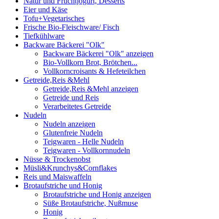
Natur und Fruchtjogurt, Desserts
Eier und Käse
Tofu+Vegetarisches
Frische Bio-Fleischware/ Fisch
Tiefkühlware
Backware Bäckerei "Olk"
Backware Bäckerei "Olk" anzeigen
Bio-Vollkorn Brot, Brötchen...
Vollkorncroisants & Hefeteilchen
Getreide,Reis &Mehl
Getreide,Reis &Mehl anzeigen
Getreide und Reis
Verarbeitetes Getreide
Nudeln
Nudeln anzeigen
Glutenfreie Nudeln
Teigwaren - Helle Nudeln
Teigwaren - Vollkornnudeln
Nüsse & Trockenobst
Müsli&Krunchys&Cornflakes
Reis und Maiswaffeln
Brotaufstriche und Honig
Brotaufstriche und Honig anzeigen
Süße Brotaufstriche, Nußmuse
Honig