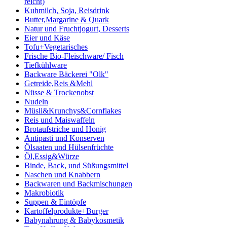
reicht)
Kuhmilch, Soja, Reisdrink
Butter,Margarine & Quark
Natur und Fruchtjogurt, Desserts
Eier und Käse
Tofu+Vegetarisches
Frische Bio-Fleischware/ Fisch
Tiefkühlware
Backware Bäckerei "Olk"
Getreide,Reis &Mehl
Nüsse & Trockenobst
Nudeln
Müsli&Krunchys&Cornflakes
Reis und Maiswaffeln
Brotaufstriche und Honig
Antipasti und Konserven
Ölsaaten und Hülsenfrüchte
Öl,Essig&Würze
Binde, Back, und Süßungsmittel
Naschen und Knabbern
Backwaren und Backmischungen
Makrobiotik
Suppen & Eintöpfe
Kartoffelprodukte+Burger
Babynahrung & Babykosmetik