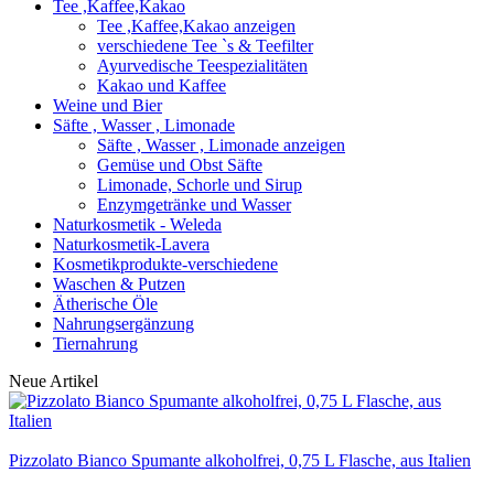
Tee ,Kaffee,Kakao
Tee ,Kaffee,Kakao anzeigen
verschiedene Tee `s & Teefilter
Ayurvedische Teespezialitäten
Kakao und Kaffee
Weine und Bier
Säfte , Wasser , Limonade
Säfte , Wasser , Limonade anzeigen
Gemüse und Obst Säfte
Limonade, Schorle und Sirup
Enzymgetränke und Wasser
Naturkosmetik - Weleda
Naturkosmetik-Lavera
Kosmetikprodukte-verschiedene
Waschen & Putzen
Ätherische Öle
Nahrungsergänzung
Tiernahrung
Neue Artikel
Pizzolato Bianco Spumante alkoholfrei, 0,75 L Flasche, aus Italien