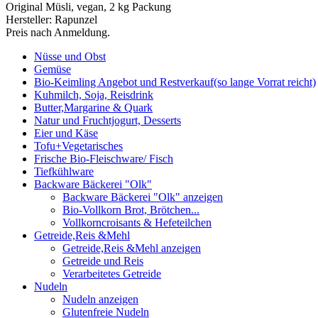
Original Müsli, vegan, 2 kg Packung
Hersteller: Rapunzel
Preis nach Anmeldung.
Nüsse und Obst
Gemüse
Bio-Keimling Angebot und Restverkauf(so lange Vorrat reicht)
Kuhmilch, Soja, Reisdrink
Butter,Margarine & Quark
Natur und Fruchtjogurt, Desserts
Eier und Käse
Tofu+Vegetarisches
Frische Bio-Fleischware/ Fisch
Tiefkühlware
Backware Bäckerei "Olk"
Backware Bäckerei "Olk" anzeigen
Bio-Vollkorn Brot, Brötchen...
Vollkorncroisants & Hefeteilchen
Getreide,Reis &Mehl
Getreide,Reis &Mehl anzeigen
Getreide und Reis
Verarbeitetes Getreide
Nudeln
Nudeln anzeigen
Glutenfreie Nudeln