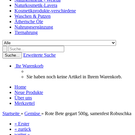
Naturkosmetik-Lavera
Kosmetikprodukte-verschiedene
Waschen & Putzen
Ätherische Öle
Nahrungsergänzung
Tiernahrung
Erweiterte Suche
Suche...
Ihr Warenkorb
Sie haben noch keine Artikel in Ihrem Warenkorb.
Home
Neue Produkte
Über uns
Merkzettel
Startseite
»
Gemüse
»
Rote Bete gegart 500g, samenfest Robuschka
« Erster
« zurück
weiter »