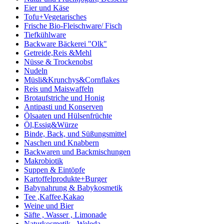
Eier und Käse
Tofu+Vegetarisches
Frische Bio-Fleischware/ Fisch
Tiefkühlware
Backware Bäckerei "Olk"
Getreide,Reis &Mehl
Nüsse & Trockenobst
Nudeln
Müsli&Krunchys&Cornflakes
Reis und Maiswaffeln
Brotaufstriche und Honig
Antipasti und Konserven
Ölsaaten und Hülsenfrüchte
Öl,Essig&Würze
Binde, Back, und Süßungsmittel
Naschen und Knabbern
Backwaren und Backmischungen
Makrobiotik
Suppen & Eintöpfe
Kartoffelprodukte+Burger
Babynahrung & Babykosmetik
Tee ,Kaffee,Kakao
Weine und Bier
Säfte , Wasser , Limonade
Naturkosmetik - Weleda