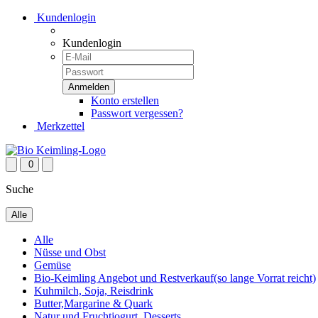
Kundenlogin
Kundenlogin
Konto erstellen
Passwort vergessen?
Merkzettel
0
Suche
Alle
Alle
Nüsse und Obst
Gemüse
Bio-Keimling Angebot und Restverkauf(so lange Vorrat reicht)
Kuhmilch, Soja, Reisdrink
Butter,Margarine & Quark
Natur und Fruchtjogurt, Desserts