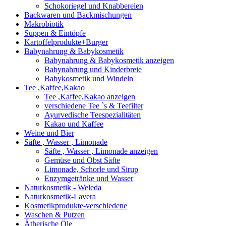
Schokoriegel und Knabbereien
Backwaren und Backmischungen
Makrobiotik
Suppen & Eintöpfe
Kartoffelprodukte+Burger
Babynahrung & Babykosmetik
Babynahrung & Babykosmetik anzeigen
Babynahrung und Kinderbreie
Babykosmetik und Windeln
Tee ,Kaffee,Kakao
Tee ,Kaffee,Kakao anzeigen
verschiedene Tee `s & Teefilter
Ayurvedische Teespezialitäten
Kakao und Kaffee
Weine und Bier
Säfte , Wasser , Limonade
Säfte , Wasser , Limonade anzeigen
Gemüse und Obst Säfte
Limonade, Schorle und Sirup
Enzymgetränke und Wasser
Naturkosmetik - Weleda
Naturkosmetik-Lavera
Kosmetikprodukte-verschiedene
Waschen & Putzen
Ätherische Öle