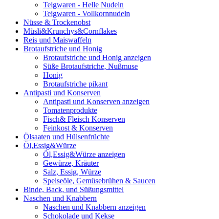
Teigwaren - Helle Nudeln
Teigwaren - Vollkornnudeln
Nüsse & Trockenobst
Müsli&Krunchys&Cornflakes
Reis und Maiswaffeln
Brotaufstriche und Honig
Brotaufstriche und Honig anzeigen
Süße Brotaufstriche, Nußmuse
Honig
Brotaufstriche pikant
Antipasti und Konserven
Antipasti und Konserven anzeigen
Tomatenprodukte
Fisch& Fleisch Konserven
Feinkost & Konserven
Ölsaaten und Hülsenfrüchte
Öl,Essig&Würze
Öl,Essig&Würze anzeigen
Gewürze, Kräuter
Salz, Essig, Würze
Speiseöle, Gemüsebrühen & Saucen
Binde, Back, und Süßungsmittel
Naschen und Knabbern
Naschen und Knabbern anzeigen
Schokolade und Kekse