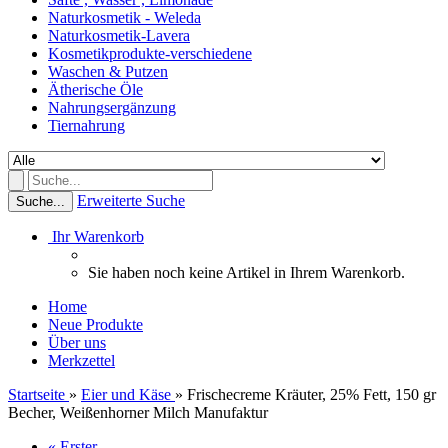
Naturkosmetik - Weleda
Naturkosmetik-Lavera
Kosmetikprodukte-verschiedene
Waschen & Putzen
Ätherische Öle
Nahrungsergänzung
Tiernahrung
Erweiterte Suche
Suche...
Ihr Warenkorb
Sie haben noch keine Artikel in Ihrem Warenkorb.
Home
Neue Produkte
Über uns
Merkzettel
Startseite
»
Eier und Käse
»
Frischecreme Kräuter, 25% Fett, 150 gr
Becher, Weißenhorner Milch Manufaktur
« Erster