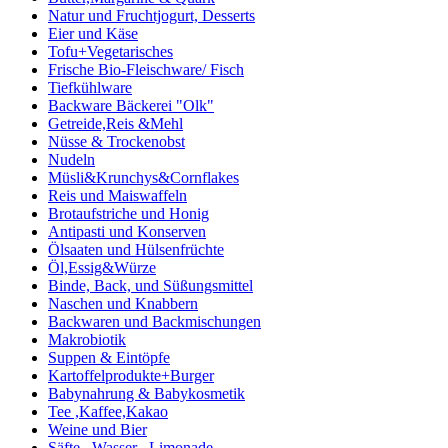
Natur und Fruchtjogurt, Desserts
Eier und Käse
Tofu+Vegetarisches
Frische Bio-Fleischware/ Fisch
Tiefkühlware
Backware Bäckerei "Olk"
Getreide,Reis &Mehl
Nüsse & Trockenobst
Nudeln
Müsli&Krunchys&Cornflakes
Reis und Maiswaffeln
Brotaufstriche und Honig
Antipasti und Konserven
Ölsaaten und Hülsenfrüchte
Öl,Essig&Würze
Binde, Back, und Süßungsmittel
Naschen und Knabbern
Backwaren und Backmischungen
Makrobiotik
Suppen & Eintöpfe
Kartoffelprodukte+Burger
Babynahrung & Babykosmetik
Tee ,Kaffee,Kakao
Weine und Bier
Säfte , Wasser , Limonade