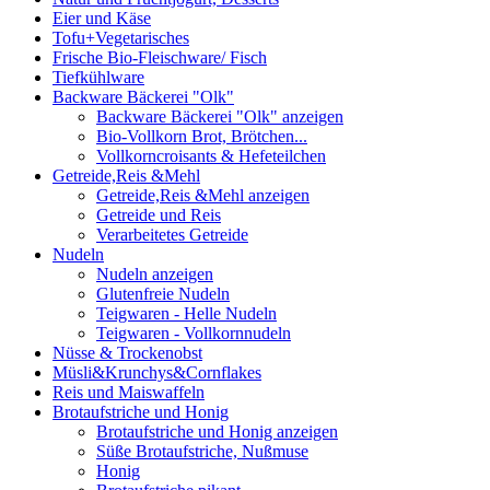
Eier und Käse
Tofu+Vegetarisches
Frische Bio-Fleischware/ Fisch
Tiefkühlware
Backware Bäckerei "Olk"
Backware Bäckerei "Olk" anzeigen
Bio-Vollkorn Brot, Brötchen...
Vollkorncroisants & Hefeteilchen
Getreide,Reis &Mehl
Getreide,Reis &Mehl anzeigen
Getreide und Reis
Verarbeitetes Getreide
Nudeln
Nudeln anzeigen
Glutenfreie Nudeln
Teigwaren - Helle Nudeln
Teigwaren - Vollkornnudeln
Nüsse & Trockenobst
Müsli&Krunchys&Cornflakes
Reis und Maiswaffeln
Brotaufstriche und Honig
Brotaufstriche und Honig anzeigen
Süße Brotaufstriche, Nußmuse
Honig