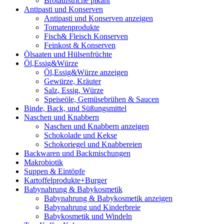
Brotaufstriche pikant
Antipasti und Konserven
Antipasti und Konserven anzeigen
Tomatenprodukte
Fisch& Fleisch Konserven
Feinkost & Konserven
Ölsaaten und Hülsenfrüchte
Öl,Essig&Würze
Öl,Essig&Würze anzeigen
Gewürze, Kräuter
Salz, Essig, Würze
Speiseöle, Gemüsebrühen & Saucen
Binde, Back, und Süßungsmittel
Naschen und Knabbern
Naschen und Knabbern anzeigen
Schokolade und Kekse
Schokoriegel und Knabbereien
Backwaren und Backmischungen
Makrobiotik
Suppen & Eintöpfe
Kartoffelprodukte+Burger
Babynahrung & Babykosmetik
Babynahrung & Babykosmetik anzeigen
Babynahrung und Kinderbreie
Babykosmetik und Windeln