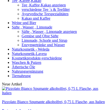
Tee ,Kaffee,Kakao
Tee ,Kaffee,Kakao anzeigen
verschiedene Tee `s & Teefilter
Ayurvedische Teespezialitäten
Kakao und Kaffee
Weine und Bier
Säfte , Wasser , Limonade
Säfte , Wasser , Limonade anzeigen
Gemüse und Obst Säfte
Limonade, Schorle und Sirup
Enzymgetränke und Wasser
Naturkosmetik - Weleda
Naturkosmetik-Lavera
Kosmetikprodukte-verschiedene
Waschen & Putzen
Ätherische Öle
Nahrungsergänzung
Tiernahrung
Neue Artikel
Pizzolato Bianco Spumante alkoholfrei, 0,75 L Flasche, aus Italien