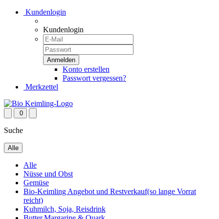
Kundenlogin
Kundenlogin
Konto erstellen
Passwort vergessen?
Merkzettel
0
Suche
Alle
Alle
Nüsse und Obst
Gemüse
Bio-Keimling Angebot und Restverkauf(so lange Vorrat
reicht)
Kuhmilch, Soja, Reisdrink
Butter,Margarine & Quark