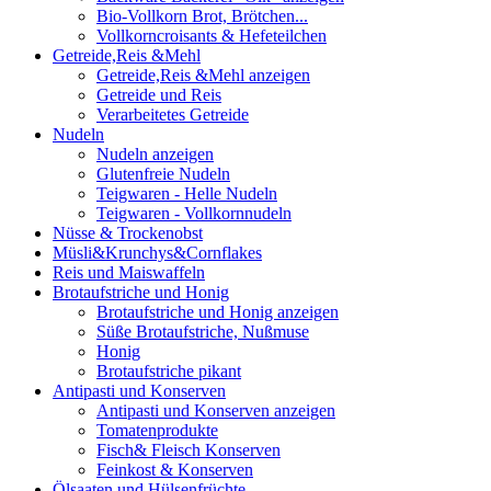
Bio-Vollkorn Brot, Brötchen...
Vollkorncroisants & Hefeteilchen
Getreide,Reis &Mehl
Getreide,Reis &Mehl anzeigen
Getreide und Reis
Verarbeitetes Getreide
Nudeln
Nudeln anzeigen
Glutenfreie Nudeln
Teigwaren - Helle Nudeln
Teigwaren - Vollkornnudeln
Nüsse & Trockenobst
Müsli&Krunchys&Cornflakes
Reis und Maiswaffeln
Brotaufstriche und Honig
Brotaufstriche und Honig anzeigen
Süße Brotaufstriche, Nußmuse
Honig
Brotaufstriche pikant
Antipasti und Konserven
Antipasti und Konserven anzeigen
Tomatenprodukte
Fisch& Fleisch Konserven
Feinkost & Konserven
Ölsaaten und Hülsenfrüchte