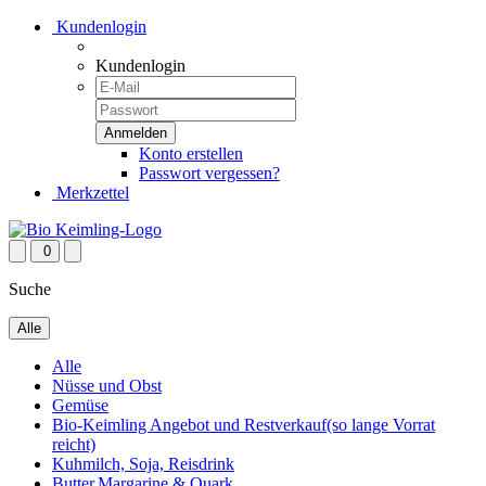
Kundenlogin
Kundenlogin
Konto erstellen
Passwort vergessen?
Merkzettel
0
Suche
Alle
Alle
Nüsse und Obst
Gemüse
Bio-Keimling Angebot und Restverkauf(so lange Vorrat
reicht)
Kuhmilch, Soja, Reisdrink
Butter,Margarine & Quark