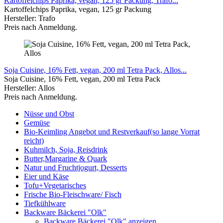
Kartoffelchips Paprika, vegan, 125 gr Packung, Trafo...
Kartoffelchips
Paprika, vegan, 125 gr Packung
Hersteller: Trafo
Preis nach Anmeldung.
Soja Cuisine, 16% Fett, vegan, 200 ml Tetra Pack, Allos...
Soja Cuisine, 16% Fett, vegan, 200 ml Tetra Pack
Hersteller: Allos
Preis nach Anmeldung.
Nüsse und Obst
Gemüse
Bio-Keimling Angebot und Restverkauf(so lange Vorrat
reicht)
Kuhmilch, Soja, Reisdrink
Butter,Margarine & Quark
Natur und Fruchtjogurt, Desserts
Eier und Käse
Tofu+Vegetarisches
Frische Bio-Fleischware/ Fisch
Tiefkühlware
Backware Bäckerei "Olk"
Backware Bäckerei "Olk" anzeigen