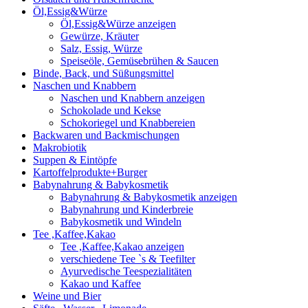
Öl,Essig&Würze
Öl,Essig&Würze anzeigen
Gewürze, Kräuter
Salz, Essig, Würze
Speiseöle, Gemüsebrühen & Saucen
Binde, Back, und Süßungsmittel
Naschen und Knabbern
Naschen und Knabbern anzeigen
Schokolade und Kekse
Schokoriegel und Knabbereien
Backwaren und Backmischungen
Makrobiotik
Suppen & Eintöpfe
Kartoffelprodukte+Burger
Babynahrung & Babykosmetik
Babynahrung & Babykosmetik anzeigen
Babynahrung und Kinderbreie
Babykosmetik und Windeln
Tee ,Kaffee,Kakao
Tee ,Kaffee,Kakao anzeigen
verschiedene Tee `s & Teefilter
Ayurvedische Teespezialitäten
Kakao und Kaffee
Weine und Bier