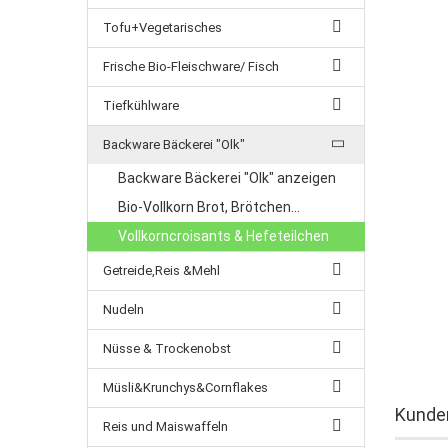
Tofu+Vegetarisches
Frische Bio-Fleischware/ Fisch
Tiefkühlware
Backware Bäckerei "Olk"
Backware Bäckerei "Olk" anzeigen
Bio-Vollkorn Brot, Brötchen...
Vollkorncroisants & Hefeteilchen
Getreide,Reis &Mehl
Nudeln
Nüsse & Trockenobst
Müsli&Krunchys&Cornflakes
Kunden
Reis und Maiswaffeln