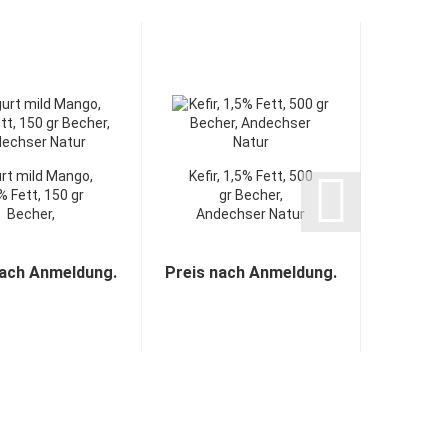
rt mild Mango,
Kefir, 1,5% Fett, 500
% Fett, 150 gr
gr Becher,
Em
Becher,
Andechser Natur
H
ndechser...
Deu
nach Anmeldung.
Preis nach Anmeldung.
Preis n