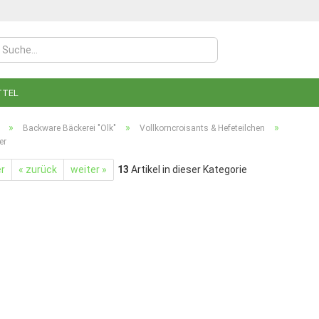
TTEL
»
»
»
Backware Bäckerei "Olk"
Vollkorncroisants & Hefeteilchen
er
er
« zurück
weiter »
13
Artikel in dieser Kategorie
Konto
Pass