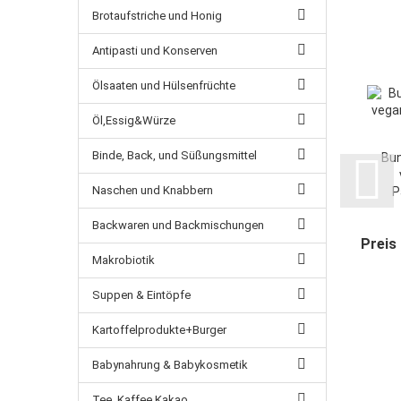
Brotaufstriche und Honig
Antipasti und Konserven
Ölsaaten und Hülsenfrüchte
Öl,Essig&Würze
Binde, Back, und Süßungsmittel
Bun
Naschen und Knabbern
P
Backwaren und Backmischungen
Preis
Makrobiotik
Suppen & Eintöpfe
Kartoffelprodukte+Burger
Babynahrung & Babykosmetik
Tee ,Kaffee,Kakao