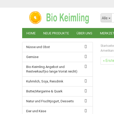
Alle
HOME
NEUE PRODUKTE
ÜBER UNS
MERKZE
Startseite
Nüsse und Obst
Amerikan
Gemüse
« Erst
Bio-Keimling Angebot und
Restverkauf(so lange Vorrat reicht)
Kuhmilch, Soja, Reisdrink
Butter,Margarine & Quark
Natur und Fruchtjogurt, Desserts
Eier und Käse