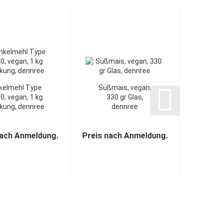
kelmehl Type
Süßmais, vegan,
Kic
0, vegan, 1 kg
330 gr Glas,
vegan
kung, dennree
dennree
nach Anmeldung.
Preis nach Anmeldung.
Preis n