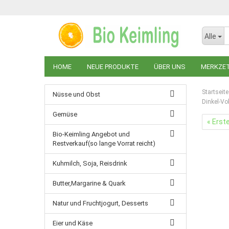
Alle
HOME
NEUE PRODUKTE
ÜBER UNS
MERKZE
Startseite
Nüsse und Obst
Dinkel-Vo
Gemüse
« Erst
Bio-Keimling Angebot und
Restverkauf(so lange Vorrat reicht)
Kuhmilch, Soja, Reisdrink
Butter,Margarine & Quark
Natur und Fruchtjogurt, Desserts
Eier und Käse