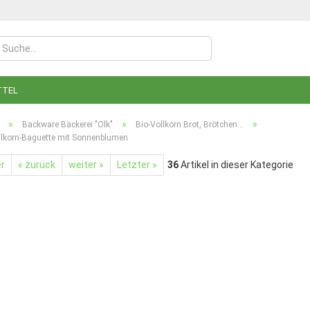
TTEL
»
»
»
Backware Bäckerei "Olk"
Bio-Vollkorn Brot, Brötchen...
llkorn-Baguette mit Sonnenblumen
er
« zurück
weiter »
Letzter »
36
Artikel in dieser Kategorie
Konto
Pass