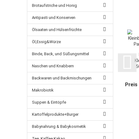
Brotaufstriche und Honig
Antipasti und Konserven
Ölsaaten und Hülsenfrüchte
Öl,Essig&Würze
Binde, Back, und Süßungsmittel
Kl
Naschen und Knabbern
5
Backwaren und Backmischungen
Preis
Makrobiotik
Suppen & Eintöpfe
Kartoffelprodukte+Burger
Babynahrung & Babykosmetik
Tee ,Kaffee,Kakao