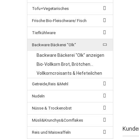
Tofu+Vegetarisches
Frische Bio-Fleischware/ Fisch
Tiefkühlware
Backware Bäckerei "Olk"
Backware Bäckerei "Olk" anzeigen
Bio-Vollkorn Brot, Brötchen...
Vollkorncroisants & Hefeteilchen
Getreide,Reis &Mehl
Nudeln
Nüsse & Trockenobst
Müsli&Krunchys&Cornflakes
Kunden
Reis und Maiswaffeln